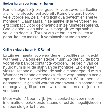
Steiger huren voor binnen en buiten
Kamersteigers zijn zeer geschikt voor zowel particulier
als licht professioneel gebruik. Kamersteigers hebben
vele voordelen. Ze zijn erg licht qua gewicht en snel te
monteren. Daarnaast zijn ze makkelijk te vervoeren en
erg compact. Door de omvang zijn ze ruimtebesparend.
Snelle opbouw en afbouw is mogelijk, ze zijn stabiel,
veilig en degelijk. Tot slot zijn ze binnen en buiten te
gebruiken en makkelijk verplaatsbaar indien nodig.
Online steigers huren bij K-Rental
Er zijn een aantal voorwaarden en condities van kracht
wanneer u via ons een steiger huurt. Zo dient u de borg
vooraf via bank of contant te voldoen. Het begin van de
huurdatum is bij de start van de montage. Er dient een
vlakke, schone en voldoende stabiele ondergrond te zijn.
Wanneer er bepaalde noodzakelijke vergunningen nodig
zijn, dan dient u deze zelf aan te vragen. Wij kunnen niet
aansprakelijk gesteld worden voor eventuele schade aan
de omgeving, dit proberen wij uiteraard ten alle tijden te
voorkomen.
Meer weten? Neem vrijblijvend contact op voor meer
informatie of bekijk onderstaand direct de mogelijkheden
om een steiger te huren.