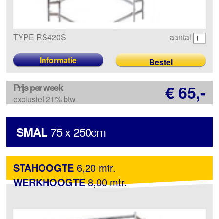
TYPE RS420S
aantal
Informatie
Prijs per week
€ 65,-
exclusief 21% btw
75 x 250cm
SMAL
STAHOOGTE
6,20 mtr.
WERKHOOGTE
8,00 mtr.