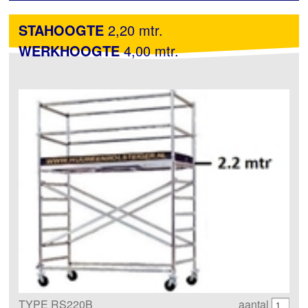
STAHOOGTE
2,20 mtr.
WERKHOOGTE
4,00 mtr.
TYPE RS220B
aantal