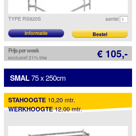
TYPE RS820S
aantal
Informatie
Prijs per week
€ 105,-
exclusief 21% btw
75 x 250cm
SMAL
STAHOOGTE
10,20 mtr.
WERKHOOGTE
12,00 mtr.