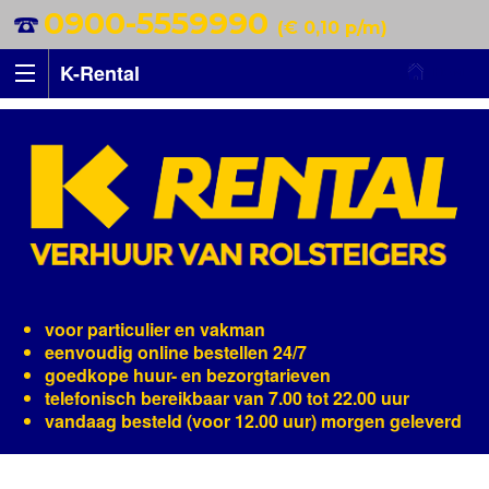
0900-5559990
(€ 0,10 p/m)
K-Rental
voor particulier en vakman
eenvoudig online bestellen 24/7
goedkope huur- en bezorgtarieven
telefonisch bereikbaar van 7.00 tot 22.00 uur
vandaag besteld (voor 12.00 uur) morgen geleverd