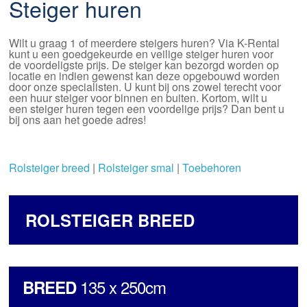
Steiger huren
Wilt u graag 1 of meerdere steigers huren? Via K-Rental
kunt u een goedgekeurde en veilige steiger huren voor
de voordeligste prijs. De steiger kan bezorgd worden op
locatie en indien gewenst kan deze opgebouwd worden
door onze specialisten. U kunt bij ons zowel terecht voor
een huur steiger voor binnen en buiten. Kortom, wilt u
een steiger huren tegen een voordelige prijs? Dan bent u
bij ons aan het goede adres!
Rolsteiger breed
|
Rolsteiger smal
|
Toebehoren
ROLSTEIGER BREED
135 x 250cm
BREED