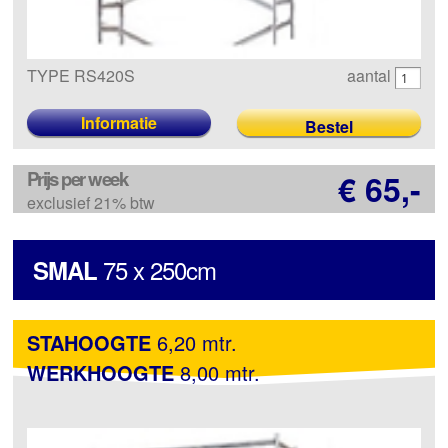
TYPE RS420S
aantal
Informatie
Prijs per week
€ 65,-
exclusief 21% btw
75 x 250cm
SMAL
STAHOOGTE
6,20 mtr.
WERKHOOGTE
8,00 mtr.