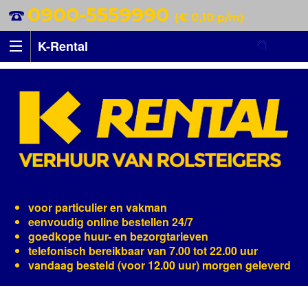
0900-5559990
(€ 0,10 p/m)
K-Rental
voor particulier en vakman
eenvoudig online bestellen 24/7
goedkope huur- en bezorgtarieven
telefonisch bereikbaar van 7.00 tot 22.00 uur
vandaag besteld (voor 12.00 uur) morgen geleverd