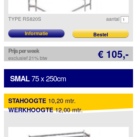
TYPE RS820S
aantal
Informatie
Prijs per week
€ 105,-
exclusief 21% btw
75 x 250cm
SMAL
STAHOOGTE
10,20 mtr.
WERKHOOGTE
12,00 mtr.