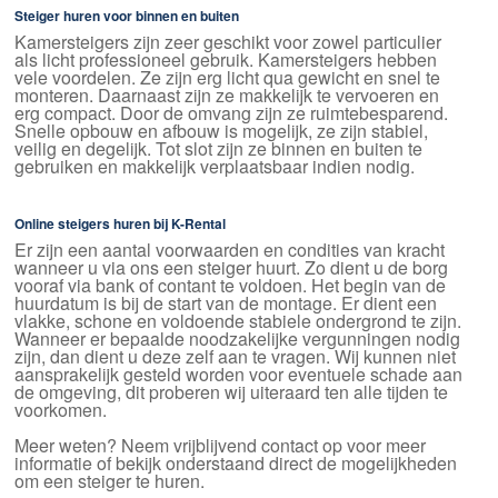
Steiger huren voor binnen en buiten
Kamersteigers zijn zeer geschikt voor zowel particulier
als licht professioneel gebruik. Kamersteigers hebben
vele voordelen. Ze zijn erg licht qua gewicht en snel te
monteren. Daarnaast zijn ze makkelijk te vervoeren en
erg compact. Door de omvang zijn ze ruimtebesparend.
Snelle opbouw en afbouw is mogelijk, ze zijn stabiel,
veilig en degelijk. Tot slot zijn ze binnen en buiten te
gebruiken en makkelijk verplaatsbaar indien nodig.
Online steigers huren bij K-Rental
Er zijn een aantal voorwaarden en condities van kracht
wanneer u via ons een steiger huurt. Zo dient u de borg
vooraf via bank of contant te voldoen. Het begin van de
huurdatum is bij de start van de montage. Er dient een
vlakke, schone en voldoende stabiele ondergrond te zijn.
Wanneer er bepaalde noodzakelijke vergunningen nodig
zijn, dan dient u deze zelf aan te vragen. Wij kunnen niet
aansprakelijk gesteld worden voor eventuele schade aan
de omgeving, dit proberen wij uiteraard ten alle tijden te
voorkomen.
Meer weten? Neem vrijblijvend contact op voor meer
informatie of bekijk onderstaand direct de mogelijkheden
om een steiger te huren.