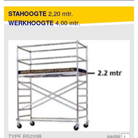
STAHOOGTE
2,20 mtr.
WERKHOOGTE
4,00 mtr.
TYPE RS220B
aantal