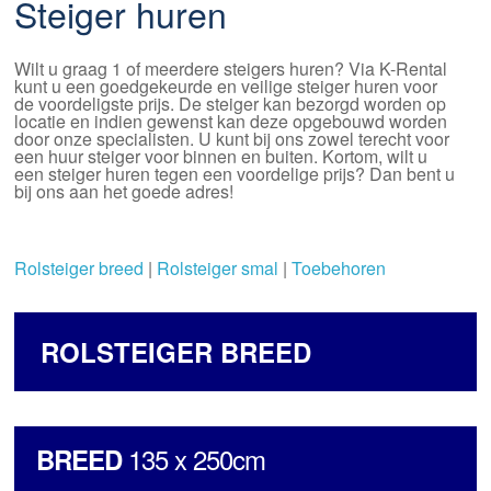
Steiger huren
Wilt u graag 1 of meerdere steigers huren? Via K-Rental
kunt u een goedgekeurde en veilige steiger huren voor
de voordeligste prijs. De steiger kan bezorgd worden op
locatie en indien gewenst kan deze opgebouwd worden
door onze specialisten. U kunt bij ons zowel terecht voor
een huur steiger voor binnen en buiten. Kortom, wilt u
een steiger huren tegen een voordelige prijs? Dan bent u
bij ons aan het goede adres!
Rolsteiger breed
|
Rolsteiger smal
|
Toebehoren
ROLSTEIGER BREED
135 x 250cm
BREED