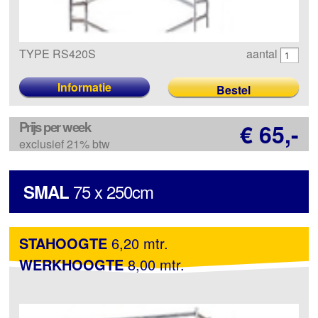
TYPE RS420S
aantal
Informatie
Prijs per week
€ 65,-
exclusief 21% btw
75 x 250cm
SMAL
STAHOOGTE
6,20 mtr.
WERKHOOGTE
8,00 mtr.