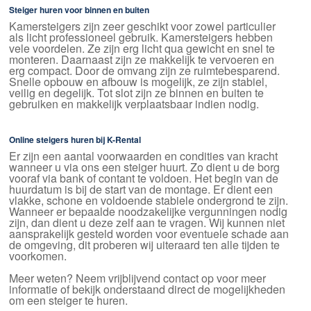
Steiger huren voor binnen en buiten
Kamersteigers zijn zeer geschikt voor zowel particulier
als licht professioneel gebruik. Kamersteigers hebben
vele voordelen. Ze zijn erg licht qua gewicht en snel te
monteren. Daarnaast zijn ze makkelijk te vervoeren en
erg compact. Door de omvang zijn ze ruimtebesparend.
Snelle opbouw en afbouw is mogelijk, ze zijn stabiel,
veilig en degelijk. Tot slot zijn ze binnen en buiten te
gebruiken en makkelijk verplaatsbaar indien nodig.
Online steigers huren bij K-Rental
Er zijn een aantal voorwaarden en condities van kracht
wanneer u via ons een steiger huurt. Zo dient u de borg
vooraf via bank of contant te voldoen. Het begin van de
huurdatum is bij de start van de montage. Er dient een
vlakke, schone en voldoende stabiele ondergrond te zijn.
Wanneer er bepaalde noodzakelijke vergunningen nodig
zijn, dan dient u deze zelf aan te vragen. Wij kunnen niet
aansprakelijk gesteld worden voor eventuele schade aan
de omgeving, dit proberen wij uiteraard ten alle tijden te
voorkomen.
Meer weten? Neem vrijblijvend contact op voor meer
informatie of bekijk onderstaand direct de mogelijkheden
om een steiger te huren.