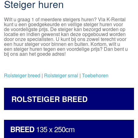
Steiger huren
Wilt u graag 1 of meerdere steigers huren? Via K-Rental
kunt u een goedgekeurde en veilige steiger huren voor
de voordeligste prijs. De steiger kan bezorgd worden op
locatie en indien gewenst kan deze opgebouwd worden
door onze specialisten. U kunt bij ons zowel terecht voor
een huur steiger voor binnen en buiten. Kortom, wilt u
een steiger huren tegen een voordelige prijs? Dan bent u
bij ons aan het goede adres!
Rolsteiger breed
|
Rolsteiger smal
|
Toebehoren
ROLSTEIGER BREED
135 x 250cm
BREED