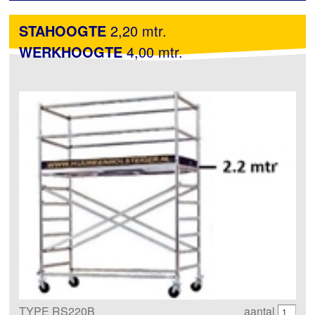
STAHOOGTE
2,20 mtr.
WERKHOOGTE
4,00 mtr.
TYPE RS220B
aantal