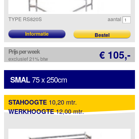
TYPE RS820S
aantal
Informatie
Prijs per week
€ 105,-
exclusief 21% btw
75 x 250cm
SMAL
STAHOOGTE
10,20 mtr.
WERKHOOGTE
12,00 mtr.