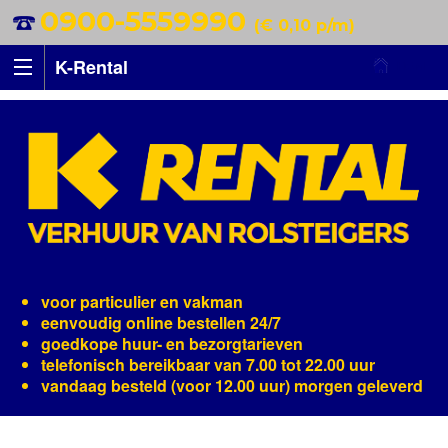
0900-5559990
(€ 0,10 p/m)
K-Rental
voor particulier en vakman
eenvoudig online bestellen 24/7
goedkope huur- en bezorgtarieven
telefonisch bereikbaar van 7.00 tot 22.00 uur
vandaag besteld (voor 12.00 uur) morgen geleverd